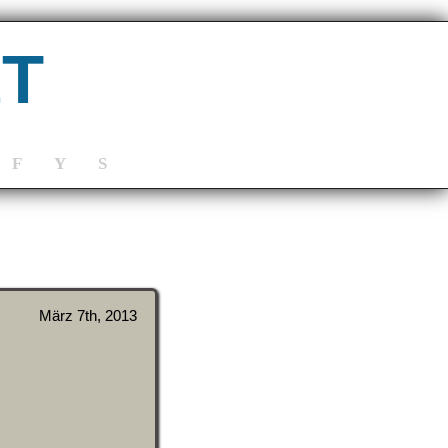
eT
F
Y
S
März 7th, 2013