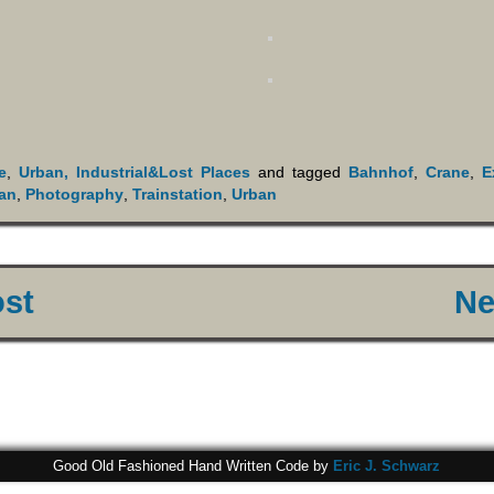
e
,
Urban, Industrial&Lost Places
and tagged
Bahnhof
,
Crane
,
E
an
,
Photography
,
Trainstation
,
Urban
ost
Ne
Good Old Fashioned Hand Written Code by
Eric J. Schwarz