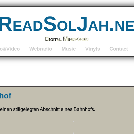
ReadSolJah.n
Digital Mindforms
to&Video
Webradio
Music
Vinyls
Contact
hof
einen stillgelegten Abschnitt eines Bahnhofs.