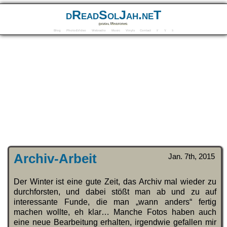
dReadSolJah.neT
Digital Mindforms
Blog
Photo&Video
Webradio
Music
Vinyls
Contact
F
Y
S
Archiv-Arbeit
Jan. 7th, 2015
Der Winter ist eine gute Zeit, das Archiv mal wieder zu
durchforsten, und dabei stößt man ab und zu auf
interessante Funde, die man „wann anders“ fertig
machen wollte, eh klar… Manche Fotos haben auch
eine neue Bearbeitung erhalten, irgendwie gefallen mir