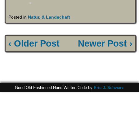
Posted in
Natur, & Landschaft
‹ Older Post
Newer Post ›
Good Old Fashioned Hand Written Code by
Eric J. Schwarz