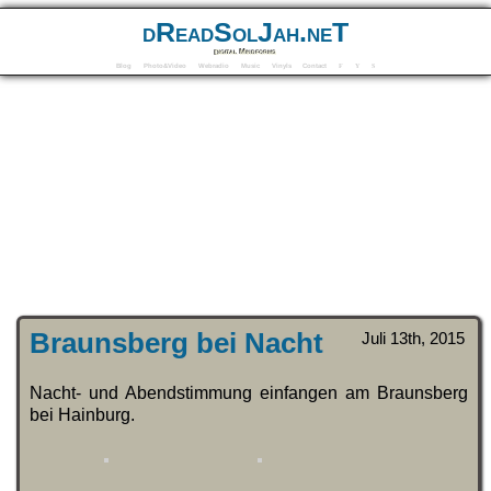
dReadSolJah.neT
Digital Mindforms
Blog
Photo&Video
Webradio
Music
Vinyls
Contact
F
Y
S
Braunsberg bei Nacht
Juli 13th, 2015
Nacht- und Abendstimmung einfangen am Braunsberg
bei Hainburg.