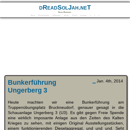
dReadSolJah.neT
Digital Mindforms
Blog
Photo&Video
Webradio
Music
Vinyls
Contact
F
Y
S
Bunkerführung –
Jan. 4th, 2014
Ungerberg 3
Heute machten wir eine Bunkerführung am
Truppenübungsplatz Bruckneudorf, genauer gesagt in die
Schauanlage Ungerberg 3 (U3). Es gibt gegen Freie Spende
eine wirklich imposante Anlage aus den Zeiten des Kalten
Krieges zu sehen, mit einigen Original Ausstellungsstücken,
einem funktionierenden Dieselaggregat, und und und. Seht