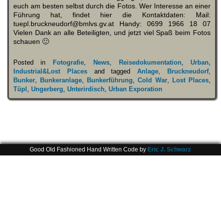
euch am besten selbst durch die Fotos. Wer Interesse an einer
Führung hat, findet hier die Kontaktdaten: Mail:
tuepl.bruckneudorf@bmlvs.gv.at Handy: 0699 1966 18 07
Vielen Dank an alle Beteiligten, und jetzt viel Spaß beim Fotos
schauen 🙂
Posted in
Fotografie
,
News
,
Reisedokumentation
,
Urban,
Industrial&Lost Places
and tagged
Anlage
,
Bruckneudorf
,
Bunker
,
Bunkeranlage
,
Bunkerführung
,
Cold War
,
Lost Places
,
Tüpl
,
Ungerberg
,
Unterirdisch
,
Urban Exporation
Good Old Fashioned Hand Written Code by
Eric J. Schwarz