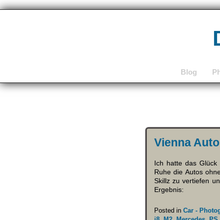
Blog
P
Vienna Aut
Ich hatte das Glück
Ruhe die Autos ohn
Skillz zu vertiefen
Ergebnis:
Posted in
Car - Photo
i8
,
M2
,
Mercedes
,
PS