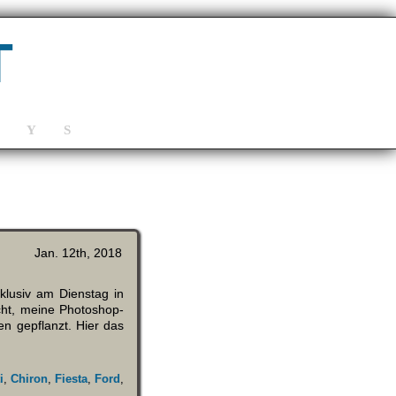
T
Y
S
Jan. 12th, 2018
klusiv am Dienstag in
ht, meine Photoshop-
n gepflanzt. Hier das
i
,
Chiron
,
Fiesta
,
Ford
,