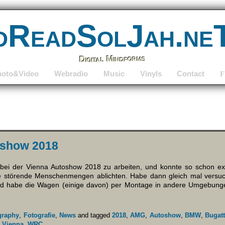
dReadSolJah.ne
Digital Mindforms
hoto&Video
Webradio
Music
Vinyls
Contact
F
oshow 2018
 bei der Vienna Autoshow 2018 zu arbeiten, und konnte so schon ex
e störende Menschenmengen ablichten. Habe dann gleich mal versuc
 und habe die Wagen (einige davon) per Montage in andere Umgebunge
graphy
,
Fotografie
,
News
and tagged
2018
,
AMG
,
Autoshow
,
BMW
,
Bugatt
,
Vienna
,
WRC