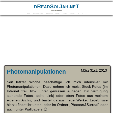
dReadSolJah.neT
Digital Mindforms
Blog
Photo&Video
Webradio
Music
Vinyls
Contact
F
Y
S
Photomanipulationen
März 31st, 2013
Seit letzter Woche beschäftige ich mich intensiver mit
Photomanipulationen. Dazu nehme ich meist Stock-Fotos (im
Internet frei, bzw. unter gewissen Auflagen zur Verfügung
stehende Fotos, siehe Link) oder eben Fotos aus meinem
eigenen Archiv, und bastel daraus neue Werke. Ergebnisse
hierzu findet ihr unten, oder im Ordner „Photoart&Surreal“ oder
auch unter Wallpapers 😉