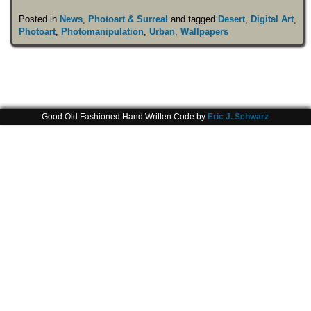
Posted in
News
,
Photoart & Surreal
and tagged
Desert
,
Digital Art
,
Photoart
,
Photomanipulation
,
Urban
,
Wallpapers
Good Old Fashioned Hand Written Code by
Eric J. Schwarz