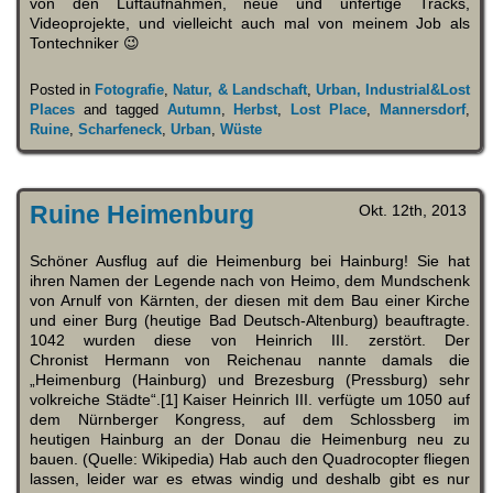
von den Luftaufnahmen, neue und unfertige Tracks,
Videoprojekte, und vielleicht auch mal von meinem Job als
Tontechniker 😉
Posted in
Fotografie
,
Natur, & Landschaft
,
Urban, Industrial&Lost
Places
and tagged
Autumn
,
Herbst
,
Lost Place
,
Mannersdorf
,
Ruine
,
Scharfeneck
,
Urban
,
Wüste
Ruine Heimenburg
Okt. 12th, 2013
Schöner Ausflug auf die Heimenburg bei Hainburg! Sie hat
ihren Namen der Legende nach von Heimo, dem Mundschenk
von Arnulf von Kärnten, der diesen mit dem Bau einer Kirche
und einer Burg (heutige Bad Deutsch-Altenburg) beauftragte.
1042 wurden diese von Heinrich III. zerstört. Der
Chronist Hermann von Reichenau nannte damals die
„Heimenburg (Hainburg) und Brezesburg (Pressburg) sehr
volkreiche Städte“.[1] Kaiser Heinrich III. verfügte um 1050 auf
dem Nürnberger Kongress, auf dem Schlossberg im
heutigen Hainburg an der Donau die Heimenburg neu zu
bauen. (Quelle: Wikipedia) Hab auch den Quadrocopter fliegen
lassen, leider war es etwas windig und deshalb gibt es nur