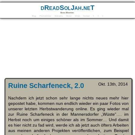
dReadSolJah.neT
Digital Mindforms
Blog
Photo&Video
Webradio
Music
Vinyls
Contact
F
Y
S
Ruine Scharfeneck, 2.0
Okt. 13th, 2014
Nachdem ich jetzt schon sehr lange nichts neues mehr hier
gepostet habe, kommen nun endlich wieder ein paar Fotos von
unserer letzten Herbstwanderung online. Es ging wieder mal
zur Ruine Scharfeneck in der Mannersdorfer „Wüste“…. im
Herbst noch um einiges schöner als im Sommer… Und damit
es hier nicht zu fad wird, werde ich ab jetzt auch öfters Arbeiten
aus meinen anderen Projekten veröffentlichen, zum Beispiel