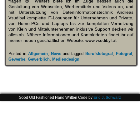
fragen 😉 Weiters biete ich im Zuge dessen auch die
Gestaltung von Webseiten, Werbemitteln und Videos an, und
mit Unterstützung von Dateninformationstechnik Andreas
Vsudibyl komplette IT-Lösungen für Unternehmen und Private,
von Home-PCs und Laptops bis zur kompletten Vernetzung
von Klein und Mittelunternehmen inklusive Support decken wir
alles ab. Nähere Informationen und Kontaktdaten findet ihr auf
meiner neuen geschäftlichen Website: www.vsudibyl.at
Posted in
Allgemein
,
News
and tagged
Berufsfotograf
,
Fotograf
,
Gewerbe
,
Gewerblich
,
Mediendesign
Good Old Fashioned Hand Written Code by
Eric J. Schwarz