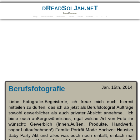
dReadSolJah.neT
Digital Mindforms
Blog
Photo&Video
Webradio
Music
Vinyls
Contact
F
Y
S
Berufsfotografie
Jan. 15th, 2014
Liebe Fotografie-Begeisterte, ich freue mich euch hiermit
mitteilen zu dürfen, das ich ab jetzt als Berufsfotograf Aufträge
sowohl gewerblicher als auch privater Absicht annehme. Ich
biete euch außergewöhnliches, egal welche Art von Foto ihr
wünscht: Gewerblich (Innen,Außen, Produkte, Handwerk,
sogar Luftaufnahmen!) Familie Porträt Mode Hochzeit Haustier
Baby Party Akt und alles was euch noch einfällt, einfach mal