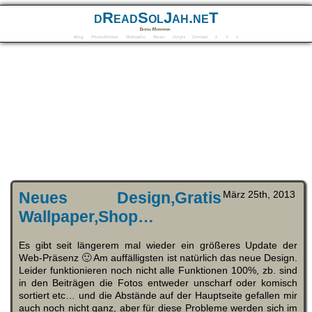
dReadSolJah.neT
Digital Mindforms
Blog
Photo&Video
Webradio
Music
Vinyls
Contact
F
Y
S
Neues Design,Gratis
März 25th, 2013
Wallpaper,Shop…
Es gibt seit längerem mal wieder ein größeres Update der
Web-Präsenz 🙂 Am auffälligsten ist natürlich das neue Design.
Leider funktionieren noch nicht alle Funktionen 100%, zb. sind
in den Beiträgen die Fotos entweder unscharf oder komisch
sortiert etc… und die Abstände auf der Hauptseite gefallen mir
auch noch nicht ganz, aber für diese Probleme werden sich im