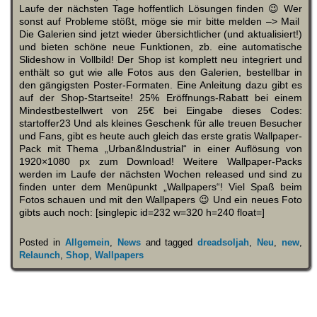
Laufe der nächsten Tage hoffentlich Lösungen finden 😉 Wer
sonst auf Probleme stößt, möge sie mir bitte melden –> Mail
Die Galerien sind jetzt wieder übersichtlicher (und aktualisiert!)
und bieten schöne neue Funktionen, zb. eine automatische
Slideshow in Vollbild! Der Shop ist komplett neu integriert und
enthält so gut wie alle Fotos aus den Galerien, bestellbar in
den gängigsten Poster-Formaten. Eine Anleitung dazu gibt es
auf der Shop-Startseite! 25% Eröffnungs-Rabatt bei einem
Mindestbestellwert von 25€ bei Eingabe dieses Codes:
startoffer23 Und als kleines Geschenk für alle treuen Besucher
und Fans, gibt es heute auch gleich das erste gratis Wallpaper-
Pack mit Thema „Urban&Industrial“ in einer Auflösung von
1920×1080 px zum Download! Weitere Wallpaper-Packs
werden im Laufe der nächsten Wochen released und sind zu
finden unter dem Menüpunkt „Wallpapers“! Viel Spaß beim
Fotos schauen und mit den Wallpapers 😉 Und ein neues Foto
gibts auch noch: [singlepic id=232 w=320 h=240 float=]
Posted in
Allgemein
,
News
and tagged
dreadsoljah
,
Neu
,
new
,
Relaunch
,
Shop
,
Wallpapers