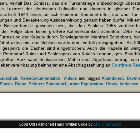
sen. Verfall Das Schloss, das die Türkenkriege unbeschädigt übersta
als Lazarett der deutschen Luftwaffe und danach in gleicher Fun
 erhielt 1944 einen an sich kleineren Bombentreffer, der aber für
rungen und Devastierung Auslöserwirkung gehabt haben dürfte. Mit en
er Besitzerfamilie gewesen sein, die das Schloss 1955 zurückerhi
der Folge aber keine größere Aufmerksamkeit schenkte. 1967 k
ürme und der Kapelle durch Schwiegersohn Manfred Schönborn, bald
ohntraktes ein, das Schloss wurde dem Verfall preisgegeben. Bis 200
r gesperrt, die Dächer sind eingebrochen. Auch die Kapelle ist weit
 Pottendorf Ruine und Schlosspark von Katalin Landon, geb. Esterh
 großen Park samt Schlossruine, Mühle und Jägerhaus betrug nach
Nebenvereinbarung beinhaltet eine Abschlagszahlung an
Continue Re
andschaft
,
Reisedokumentation
,
Videos
and tagged
Abandoned
,
Drohn
 Places
,
Ruine
,
Schloss Pottendorf
,
urban Exploration
,
Urbex
,
Verlassen
Good Old Fashioned Hand Written Code by
Eric J. Schwarz