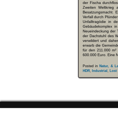
der Fischa durchflos
Zweiten Weltkrieg 
Besatzungsmacht. Es
Verfall durch Plünde
Unfalltragödie in d
Gebäudekomplex in 
Neueindeckung der T
der Dachstuhl des W
verwildert und dahe
erwarb die Gemeinde
für den 211.000 m²
600.000 Euro. Eine 
Posted in
Natur, & L
HDR
,
Industrial
,
Lost