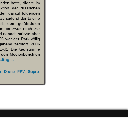
nden hatte, diente im
ktion der russischen
 den darauf folgenden
tscheidend dürfte eine
elt, dem gefährdeten
am es zwar noch zur
 danach stürzte aber
6 war der Park völlig
gehend zerstört. 2006
ázy.[1] Die Kaufsumme
 den Medienberichten
ading →
e
,
Drone
,
FPV
,
Gopro
,