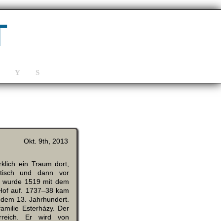
T
Y
S
Okt. 9th, 2013
lich ein Traum dort,
tisch und dann vor
le wurde 1519 mit dem
Hof auf. 1737–38 kam
dem 13. Jahrhundert.
milie Esterházy. Der
rreich. Er wird von