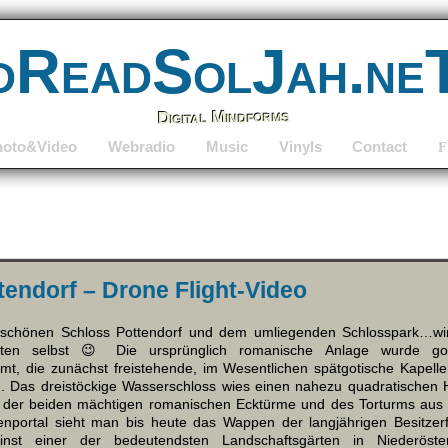
dReadSolJah.ne
Digital Mindforms
hoto&Video
Webradio
Music
Vinyls
Contact
F
tendorf – Drone Flight-Video
schönen Schloss Pottendorf und dem umliegenden Schlosspark…wirk
ten selbst 😉 Die ursprünglich romanische Anlage wurde go
rmt, die zunächst freistehende, im Wesentlichen spätgotische Kapel
 Das dreistöckige Wasserschloss wies einen nahezu quadratischen 
 der beiden mächtigen romanischen Ecktürme und des Torturms aus 
ortal sieht man bis heute das Wappen der langjährigen Besitzerfa
inst einer der bedeutendsten Landschaftsgärten in Niederöste