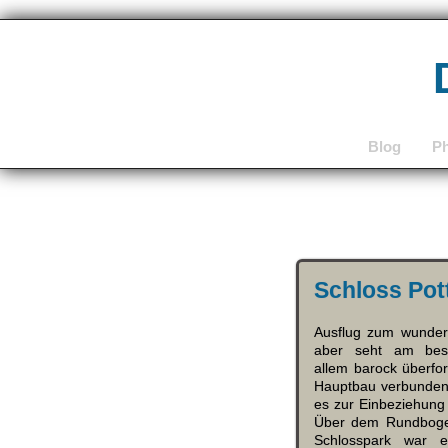
Blog
P
Schloss Pot
Ausflug zum wunder
aber seht am bes
allem barock überfo
Hauptbau verbunden.
es zur Einbeziehung
Über dem Rundbogenp
Schlosspark war e