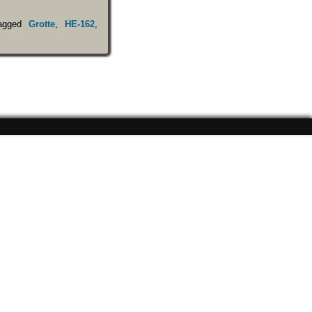
agged
Grotte
,
HE-162
,