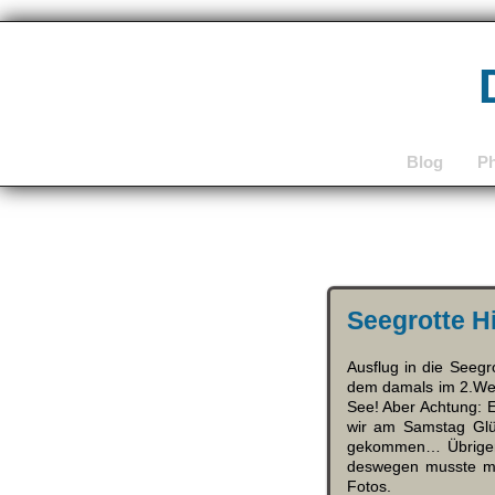
Blog
P
Seegrotte H
Ausflug in die Seegr
dem damals im 2.Wel
See! Aber Achtung: 
wir am Samstag Glü
gekommen… Übrigens
deswegen musste mi
Fotos.