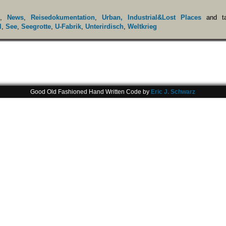
,
News
,
Reisedokumentation
,
Urban, Industrial&Lost Places
and t
l
,
See
,
Seegrotte
,
U-Fabrik
,
Unterirdisch
,
Weltkrieg
Good Old Fashioned Hand Written Code by
Eric J. Schwarz