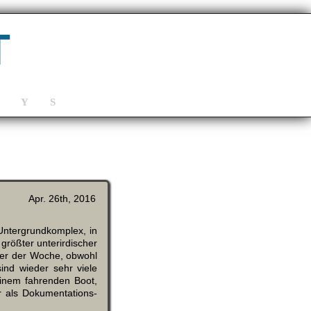
T
Y
S
Apr. 26th, 2016
 Untergrundkomplex, in
rößter unterirdischer
ter der Woche, obwohl
nd wieder sehr viele
inem fahrenden Boot,
 als Dokumentations-