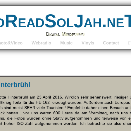
dReadSolJah.ne
Digital Mindforms
hoto&Video
Webradio
Music
Vinyls
Contact
F
interbrühl
otte Hinterbrühl am 23.April 2016. Wirklich sehr sehenswert, riesiger
tkrieg Teile für die HE-162 erzeugt wurden. Außerdem auch Europas g
Es sind meist SEHR viele Touristen!! Empfehle daher einen Besuch un
ck hatten….vor uns waren 600 Leute da am Vormittag, nach uns si
, die Fotos wurden ohne Stativ aufgenommen und teilweise von e
t hoher ISO-Zahl aufgenommen werden. Ich betrachte sie also eher