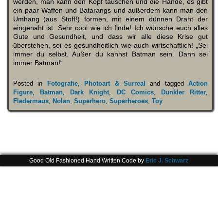
werden, man kann den Kopf tauschen und die Hände, es gibt
ein paar Waffen und Batarangs und außerdem kann man den
Umhang (aus Stoff!) formen, mit einem dünnen Draht der
eingenäht ist. Sehr cool wie ich finde! Ich wünsche euch alles
Gute und Gesundheit, und dass wir alle diese Krise gut
überstehen, sei es gesundheitlich wie auch wirtschaftlich! „Sei
immer du selbst. Außer du kannst Batman sein. Dann sei
immer Batman!“
Posted in
Fotografie
,
Photoart & Surreal
and tagged
Action
Figure
,
Batman
,
Dark Knight
,
DC Comics
,
Dunkler Ritter
,
Fledermaus
,
Nolan
,
Superhero
,
Superheroes
,
Toy
Good Old Fashioned Hand Written Code by
Eric J. Schwarz