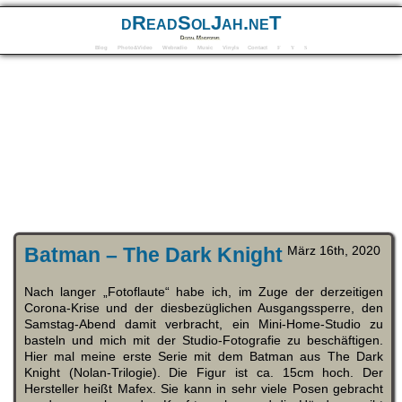
dReadSolJah.neT
Digital Mindforms
Blog
Photo&Video
Webradio
Music
Vinyls
Contact
F
Y
S
Batman – The Dark Knight
März 16th, 2020
Nach langer „Fotoflaute“ habe ich, im Zuge der derzeitigen
Corona-Krise und der diesbezüglichen Ausgangssperre, den
Samstag-Abend damit verbracht, ein Mini-Home-Studio zu
basteln und mich mit der Studio-Fotografie zu beschäftigen.
Hier mal meine erste Serie mit dem Batman aus The Dark
Knight (Nolan-Trilogie). Die Figur ist ca. 15cm hoch. Der
Hersteller heißt Mafex. Sie kann in sehr viele Posen gebracht