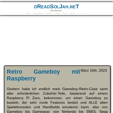
dReadSolJah.neT
Digital Mindforms
Blog
Photo&Video
Webradio
Music
Vinyls
Contact
F
Y
S
Retro Gameboy mit
März 16th, 2023
Raspberry
Gestern habe ich endlich mein Gameboy-Retro-Case samt
aller erforderlichen Zubehör-Teile, basierend auf einem
Raspberry Pi Zero, bekommen, um einen Gameboy zu
basteln, der sehr coole Features besitzt und ALLE alten
Spielekonsolen und Handhelds emulieren kann, also von
Gameboy bis Gamegear, von Nintendo bis SNES, Sega