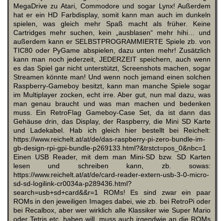
MegaDrive zu Atari, Commodore und sogar Lynx! Außerdem
hat er ein HD Farbdisplay, somit kann man auch im dunkeln
spielen, was gleich mehr Spaß macht als früher. Keine
Cartridges mehr suchen, kein „ausblasen“ mehr hihi… und
außerdem kann er SELBSTPROGRAMMIERTE Spiele zb. von
TIC80 oder PyGame abspielen, dazu unten mehr! Zusätzlich
kann man noch jederzeit, JEDERZEIT speichern, auch wenn
es das Spiel gar nicht unterstützt, Screenshots machen, sogar
Streamen könnte man! Und wenn noch jemand einen solchen
Raspberry-Gameboy besitzt, kann man manche Spiele sogar
im Multiplayer zocken, echt irre. Aber gut, nun mal dazu, was
man genau braucht und was man machen und bedenken
muss. Ein RetroFlag Gameboy-Case Set, da ist dann das
Gehäuse drin, das Display, der Raspberry, die Mini SD Karte
und Ladekabel. Hab ich gleich hier bestellt bei Reichelt:
https://www.reichelt.at/at/de/das-raspberry-pi-zero-bundle-im-
gb-design-rpi-gpi-bundle-p269133.html?&trstct=pos_0&nbc=1
Einen USB Reader, mit dem man Mini-SD bzw. SD Karten
lesen und schreiben kann, zb. sowas:
https://www.reichelt.at/at/de/card-reader-extern-usb-3-0-micro-
sd-sd-logilink-cr0034a-p289436.html?
search=usb+sd+card&&r=1 ROMs! Es sind zwar ein paar
ROMs in den jeweiligen Images dabei, wie zb. bei RetroPi oder
bei Recalbox, aber wer wirklich alle Klassiker wie Super Mario
oder Tetris etc. haben will, muss auch irgendwie an die ROMs