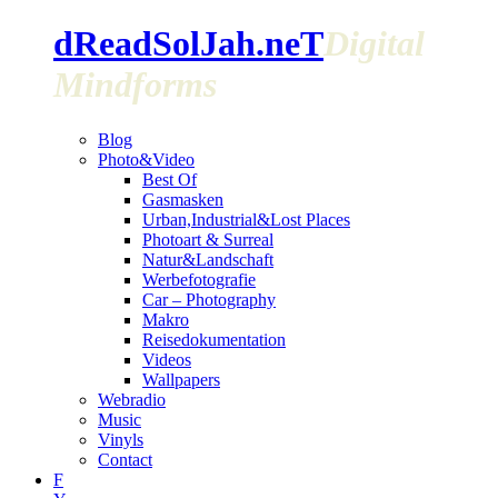
dReadSolJah.neT
Digital
Mindforms
Blog
Photo&Video
Best Of
Gasmasken
Urban,Industrial&Lost Places
Photoart & Surreal
Natur&Landschaft
Werbefotografie
Car – Photography
Makro
Reisedokumentation
Videos
Wallpapers
Webradio
Music
Vinyls
Contact
F