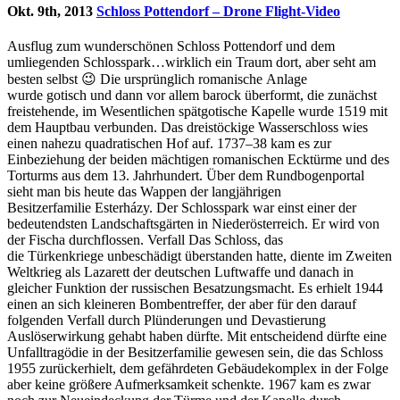
Okt. 9th, 2013
Schloss Pottendorf – Drone Flight-Video
Ausflug zum wunderschönen Schloss Pottendorf und dem
umliegenden Schlosspark…wirklich ein Traum dort, aber seht am
besten selbst 😉 Die ursprünglich romanische Anlage
wurde gotisch und dann vor allem barock überformt, die zunächst
freistehende, im Wesentlichen spätgotische Kapelle wurde 1519 mit
dem Hauptbau verbunden. Das dreistöckige Wasserschloss wies
einen nahezu quadratischen Hof auf. 1737–38 kam es zur
Einbeziehung der beiden mächtigen romanischen Ecktürme und des
Torturms aus dem 13. Jahrhundert. Über dem Rundbogenportal
sieht man bis heute das Wappen der langjährigen
Besitzerfamilie Esterházy. Der Schlosspark war einst einer der
bedeutendsten Landschaftsgärten in Niederösterreich. Er wird von
der Fischa durchflossen. Verfall Das Schloss, das
die Türkenkriege unbeschädigt überstanden hatte, diente im Zweiten
Weltkrieg als Lazarett der deutschen Luftwaffe und danach in
gleicher Funktion der russischen Besatzungsmacht. Es erhielt 1944
einen an sich kleineren Bombentreffer, der aber für den darauf
folgenden Verfall durch Plünderungen und Devastierung
Auslöserwirkung gehabt haben dürfte. Mit entscheidend dürfte eine
Unfalltragödie in der Besitzerfamilie gewesen sein, die das Schloss
1955 zurückerhielt, dem gefährdeten Gebäudekomplex in der Folge
aber keine größere Aufmerksamkeit schenkte. 1967 kam es zwar