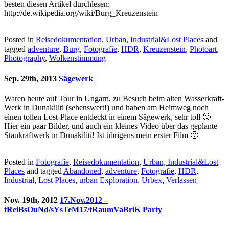
besten diesen Artikel durchlesen:
http://de.wikipedia.org/wiki/Burg_Kreuzenstein
Posted in
Reisedokumentation
,
Urban, Industrial&Lost Places
and
tagged
adventure
,
Burg
,
Fotografie
,
HDR
,
Kreuzenstein
,
Photoart
,
Photography
,
Wolkenstimmung
Sep. 29th, 2013
Sägewerk
Waren heute auf Tour in Ungarn, zu Besuch beim alten Wasserkraft-
Werk in Dunakiliti (sehenswert!) und haben am Heimweg noch
einen tollen Lost-Place entdeckt in einem Sägewerk, sehr toll 🙂
Hier ein paar Bilder, und auch ein kleines Video über das geplante
Staukraftwerk in Dunakiliti! Ist übrigens mein erster Film 🙂
Posted in
Fotografie
,
Reisedokumentation
,
Urban, Industrial&Lost
Places
and tagged
Abandoned
,
adventure
,
Fotografie
,
HDR
,
Industrial
,
Lost Places
,
urban Exploration
,
Urbex
,
Verlassen
Nov. 19th, 2012
17.Nov.2012 –
tReiBsOuNd/sYsTeM17/tRaumVaBriK Party