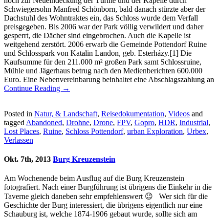
noch zur Neueindeckung der Türme und der Kapelle durch
Schwiegersohn Manfred Schönborn, bald danach stürzte aber der
Dachstuhl des Wohntraktes ein, das Schloss wurde dem Verfall
preisgegeben. Bis 2006 war der Park völlig verwildert und daher
gesperrt, die Dächer sind eingebrochen. Auch die Kapelle ist
weitgehend zerstört. 2006 erwarb die Gemeinde Pottendorf Ruine
und Schlosspark von Katalin Landon, geb. Esterházy.[1] Die
Kaufsumme für den 211.000 m² großen Park samt Schlossruine,
Mühle und Jägerhaus betrug nach den Medienberichten 600.000
Euro. Eine Nebenvereinbarung beinhaltet eine Abschlagszahlung an
Continue Reading →
Posted in
Natur, & Landschaft
,
Reisedokumentation
,
Videos
and
tagged
Abandoned
,
Drohne
,
Drone
,
FPV
,
Gopro
,
HDR
,
Industrial
,
Lost Places
,
Ruine
,
Schloss Pottendorf
,
urban Exploration
,
Urbex
,
Verlassen
Okt. 7th, 2013
Burg Kreuzenstein
Am Wochenende beim Ausflug auf die Burg Kreuzenstein
fotografiert. Nach einer Burgführung ist übrigens die Einkehr in die
Taverne gleich daneben sehr empfehlenswert 😉 Wer sich für die
Geschichte der Burg interessiert, die übrigens eigentlich nur eine
Schauburg ist, welche 1874-1906 gebaut wurde, sollte sich am