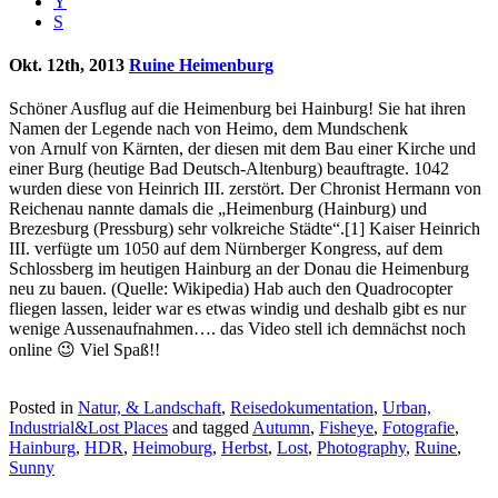
Y
S
Okt. 12th, 2013
Ruine Heimenburg
Schöner Ausflug auf die Heimenburg bei Hainburg! Sie hat ihren
Namen der Legende nach von Heimo, dem Mundschenk
von Arnulf von Kärnten, der diesen mit dem Bau einer Kirche und
einer Burg (heutige Bad Deutsch-Altenburg) beauftragte. 1042
wurden diese von Heinrich III. zerstört. Der Chronist Hermann von
Reichenau nannte damals die „Heimenburg (Hainburg) und
Brezesburg (Pressburg) sehr volkreiche Städte“.[1] Kaiser Heinrich
III. verfügte um 1050 auf dem Nürnberger Kongress, auf dem
Schlossberg im heutigen Hainburg an der Donau die Heimenburg
neu zu bauen. (Quelle: Wikipedia) Hab auch den Quadrocopter
fliegen lassen, leider war es etwas windig und deshalb gibt es nur
wenige Aussenaufnahmen…. das Video stell ich demnächst noch
online 😉 Viel Spaß!!
Posted in
Natur, & Landschaft
,
Reisedokumentation
,
Urban,
Industrial&Lost Places
and tagged
Autumn
,
Fisheye
,
Fotografie
,
Hainburg
,
HDR
,
Heimoburg
,
Herbst
,
Lost
,
Photography
,
Ruine
,
Sunny