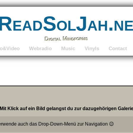
ReadSolJah.n
Digital Mindforms
to&Video
Webradio
Music
Vinyls
Contact
Mit Klick auf ein Bild gelangst du zur dazugehörigen Galerie
Verwende auch das Drop-Down-Menü zur Navigation 😉