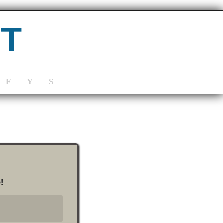
eT
F
Y
S
!