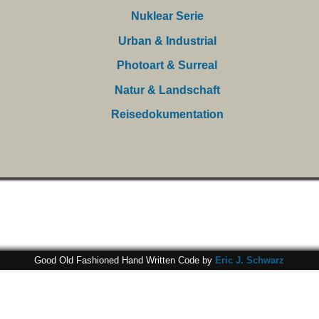
Good Old Fashioned Hand Written Code by
Eric J. Schwarz