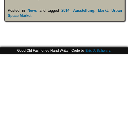
Posted in
News
and tagged
2014
,
Ausstellung
,
Markt
,
Urban
Space Market
Good Old Fashioned Hand Written Code by
Eric J. Schwarz