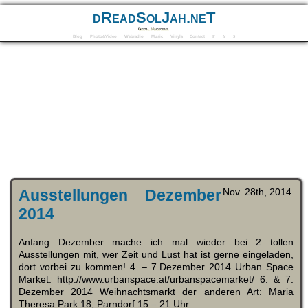
dReadSolJah.neT
Digital Mindforms
Blog
Photo&Video
Webradio
Music
Vinyls
Contact
F
Y
S
Ausstellungen Dezember
Nov. 28th, 2014
2014
Anfang Dezember mache ich mal wieder bei 2 tollen
Ausstellungen mit, wer Zeit und Lust hat ist gerne eingeladen,
dort vorbei zu kommen! 4. – 7.Dezember 2014 Urban Space
Market: http://www.urbanspace.at/urbanspacemarket/ 6. & 7.
Dezember 2014 Weihnachtsmarkt der anderen Art: Maria
Theresa Park 18, Parndorf 15 – 21 Uhr