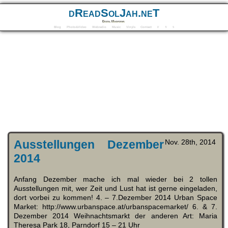
dReadSolJah.neT
Digital Mindforms
Blog
Photo&Video
Webradio
Music
Vinyls
Contact
F
Y
S
Ausstellungen Dezember
Nov. 28th, 2014
2014
Anfang Dezember mache ich mal wieder bei 2 tollen
Ausstellungen mit, wer Zeit und Lust hat ist gerne eingeladen,
dort vorbei zu kommen! 4. – 7.Dezember 2014 Urban Space
Market: http://www.urbanspace.at/urbanspacemarket/ 6. & 7.
Dezember 2014 Weihnachtsmarkt der anderen Art: Maria
Theresa Park 18, Parndorf 15 – 21 Uhr