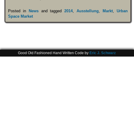
Posted in
News
and tagged
2014
,
Ausstellung
,
Markt
,
Urban
Space Market
Good Old Fashioned Hand Written Code by
Eric J. Schwarz