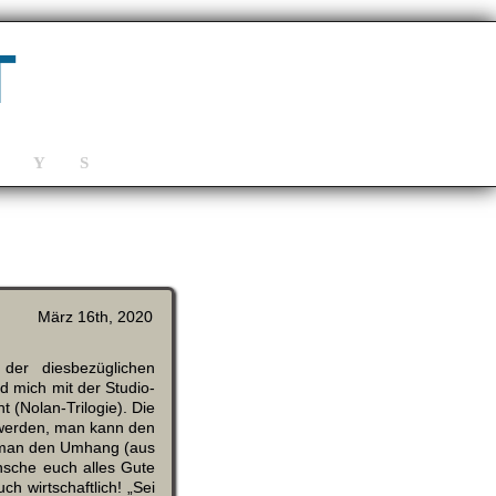
T
Y
S
März 16th, 2020
der diesbezüglichen
 mich mit der Studio-
 (Nolan-Trilogie). Die
t werden, man kann den
n man den Umhang (aus
ünsche euch alles Gute
h wirtschaftlich! „Sei