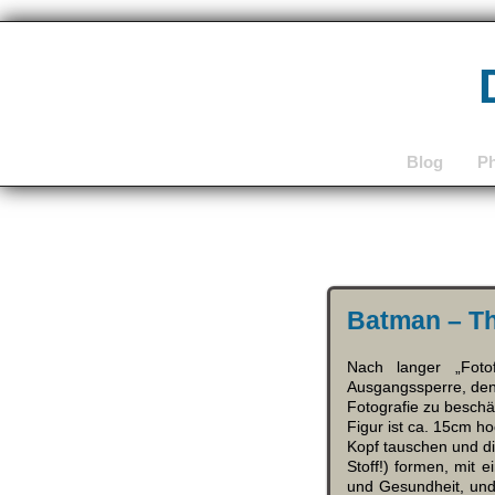
Blog
P
Batman – Th
Nach langer „Foto
Ausgangssperre, den
Fotografie zu beschä
Figur ist ca. 15cm h
Kopf tauschen und d
Stoff!) formen, mit 
und Gesundheit, und 