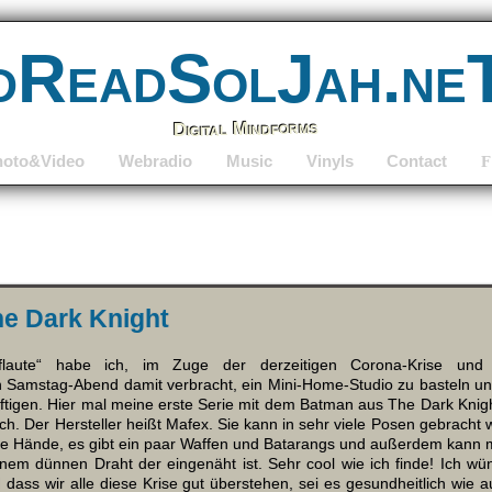
dReadSolJah.ne
Digital Mindforms
hoto&Video
Webradio
Music
Vinyls
Contact
F
e Dark Knight
flaute“ habe ich, im Zuge der derzeitigen Corona-Krise und 
 Samstag-Abend damit verbracht, ein Mini-Home-Studio zu basteln und
ftigen. Hier mal meine erste Serie mit dem Batman aus The Dark Knight
och. Der Hersteller heißt Mafex. Sie kann in sehr viele Posen gebrach
ie Hände, es gibt ein paar Waffen und Batarangs und außerdem kan
einem dünnen Draht der eingenäht ist. Sehr cool wie ich finde! Ich w
dass wir alle diese Krise gut überstehen, sei es gesundheitlich wie auc