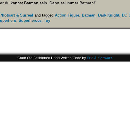
ßer du kannst Batman sein. Dann sei immer Batman!“
Photoart & Surreal
and tagged
Action Figure
,
Batman
,
Dark Knight
,
DC 
uperhero
,
Superheroes
,
Toy
Good Old Fashioned Hand Written Code by
Eric J. Schwarz