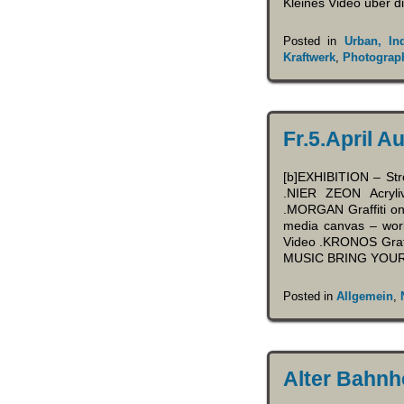
Kleines Video über d
Posted in
Urban, In
Kraftwerk
,
Photograp
Fr.5.April A
[b]EXHIBITION – Str
.NIER ZEON Acryliv
.MORGAN Graffiti o
media canvas – work
Video .KRONOS Graf
MUSIC BRING YOUR
Posted in
Allgemein
,
Alter Bahnh