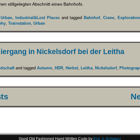
nen stillgelegten Abschnitt eines Bahnhofs.
,
Urban, Industrial&Lost Places
and tagged
Bahnhof
,
Crane
,
Exploratio
phy
,
Trainstation
,
Urban
ergang in Nickelsdorf bei der Leitha
ndschaft
and tagged
Autumn
,
HDR
,
Herbst
,
Leitha
,
Nickelsdorf
,
Photograp
sts
Ne
Good Old Fashioned Hand Written Code by
Eric J. Schwarz