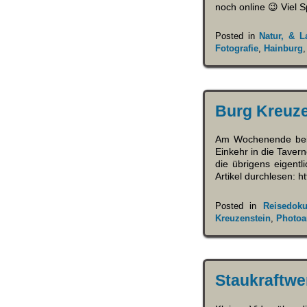
noch online 😉 Viel S
Posted in
Natur, & L
Fotografie
,
Hainburg
Burg Kreuze
Am Wochenende beim 
Einkehr in die Taver
die übrigens eigent
Artikel durchlesen: h
Posted in
Reisedoku
Kreuzenstein
,
Photoa
Staukraftwer