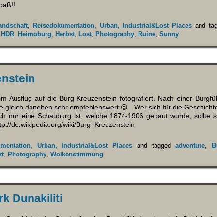
paß!!
andschaft
,
Reisedokumentation
,
Urban, Industrial&Lost Places
and ta
,
HDR
,
Heimoburg
,
Herbst
,
Lost
,
Photography
,
Ruine
,
Sunny
nstein
Ausflug auf die Burg Kreuzenstein fotografiert. Nach einer Burgfüh
ne gleich daneben sehr empfehlenswert 😉 Wer sich für die Geschichte 
lich nur eine Schauburg ist, welche 1874-1906 gebaut wurde, sollte 
ttp://de.wikipedia.org/wiki/Burg_Kreuzenstein
mentation
,
Urban, Industrial&Lost Places
and tagged
adventure
,
B
rt
,
Photography
,
Wolkenstimmung
k Dunakiliti