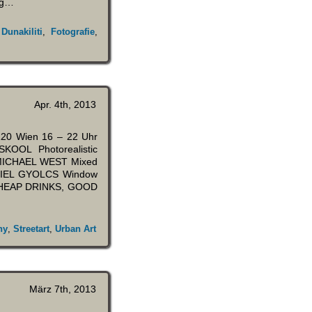
ing…
,
Dunakiliti
,
Fotografie
,
Apr. 4th, 2013
1120 Wien 16 – 22 Uhr
SKOOL Photorealistic
 .MICHAEL WEST Mixed
.DANIEL GYOLCS Window
E CHEAP DRINKS, GOOD
hy
,
Streetart
,
Urban Art
März 7th, 2013