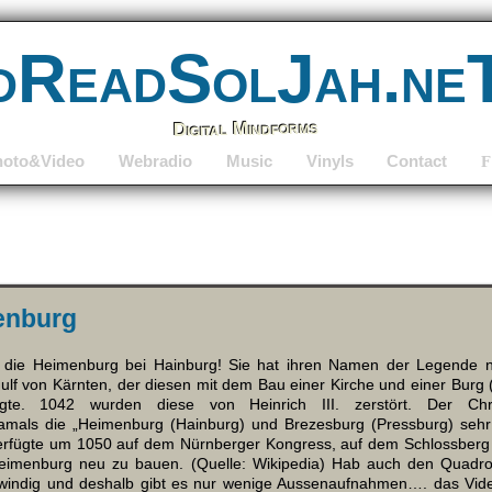
dReadSolJah.ne
Digital Mindforms
hoto&Video
Webradio
Music
Vinyls
Contact
F
enburg
f die Heimenburg bei Hainburg! Sie hat ihren Namen der Legende
lf von Kärnten, der diesen mit dem Bau einer Kirche und einer Burg 
ragte. 1042 wurden diese von Heinrich III. zerstört. Der C
mals die „Heimenburg (Hainburg) und Brezesburg (Pressburg) sehr v
. verfügte um 1050 auf dem Nürnberger Kongress, auf dem Schlossberg
imenburg neu zu bauen. (Quelle: Wikipedia) Hab auch den Quadroco
 windig und deshalb gibt es nur wenige Aussenaufnahmen…. das Vide