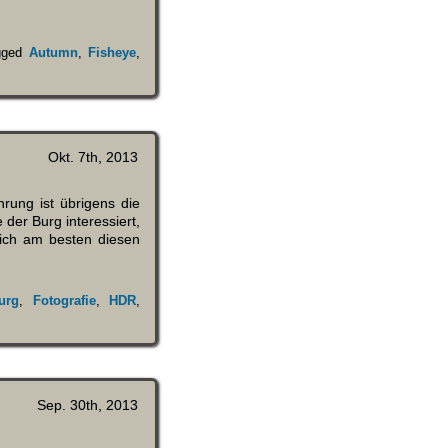
gged
Autumn
,
Fisheye
,
Okt. 7th, 2013
rung ist übrigens die
der Burg interessiert,
sich am besten diesen
urg
,
Fotografie
,
HDR
,
Sep. 30th, 2013