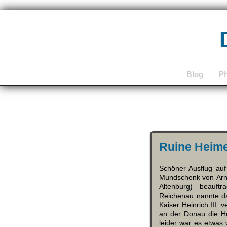
Blog
P
Ruine Heim
Schöner Ausflug au
Mundschenk von Arnu
Altenburg) beauft
Reichenau nannte da
Kaiser Heinrich III
an der Donau die He
leider war es etwas