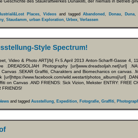
ie Geschichte des Staukraftwerkes Dunakiliti, der niemals in Betrieb g
dustrial&Lost Places
,
Videos
and tagged
Abandoned
,
Donau
,
Duna
hy
,
Staudamm
,
urban Exploration
,
Urbex
,
Verlassen
usstellung-Style Spectrum!
eet, Video & Photo ART[/b] Fr.5.April 2013 Anton-Scharff-Gasse 4, 
e .DREADSOLJAH Photography [url]www.dreadsoljah.net[/url] .NA
n Canvas .SEKAR Graffiti, Charakters and Biomechanics on canvas.
 [url]https://www.facebook.com/wild.westart/photos_albums[/url] 
fiti on Canvas .AND FRIENDS: Sick Vizion, Mekster ENTRY: FRE
 FRIENDS!
News
and tagged
Ausstellung
,
Expedition
,
Fotografie
,
Graffiti
,
Photograp
of