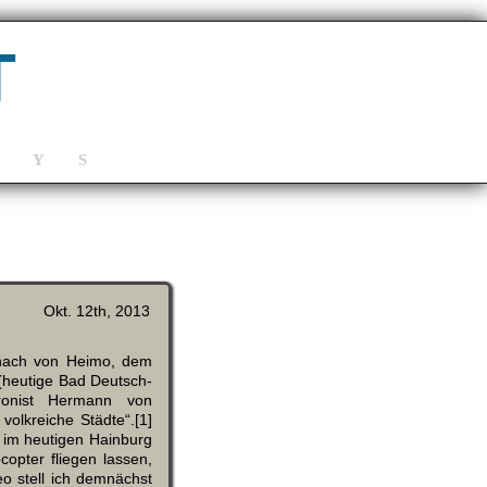
T
Y
S
Okt. 12th, 2013
 nach von Heimo, dem
(heutige Bad Deutsch-
hronist Hermann von
olkreiche Städte“.[1]
 im heutigen Hainburg
pter fliegen lassen,
o stell ich demnächst