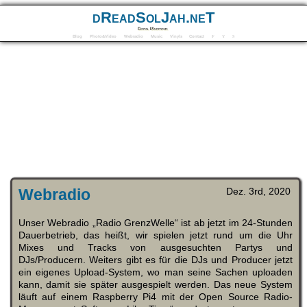
dReadSolJah.neT
Digital Mindforms
Blog
Photo&Video
Webradio
Music
Vinyls
Contact
F
Y
S
Webradio
Dez. 3rd, 2020
Unser Webradio „Radio GrenzWelle“ ist ab jetzt im 24-Stunden
Dauerbetrieb, das heißt, wir spielen jetzt rund um die Uhr
Mixes und Tracks von ausgesuchten Partys und
DJs/Producern. Weiters gibt es für die DJs und Producer jetzt
ein eigenes Upload-System, wo man seine Sachen uploaden
kann, damit sie später ausgespielt werden. Das neue System
läuft auf einem Raspberry Pi4 mit der Open Source Radio-