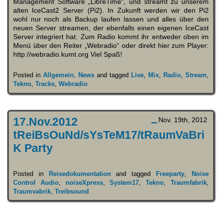
Management Software „LibreTime“, und streamt zu unserem
alten IceCast2 Server (Pi2). In Zukunft werden wir den Pi2
wohl nur noch als Backup laufen lassen und alles über den
neuen Server streamen, der ebenfalls einen eigenen IceCast
Server integriert hat. Zum Radio kommt ihr entweder oben im
Menü über den Reiter „Webradio“ oder direkt hier zum Player:
http://webradio.kumt.org Viel Spaß!
Posted in
Allgemein
,
News
and tagged
Live
,
Mix
,
Radio
,
Stream
,
Tekno
,
Tracks
,
Webradio
17.Nov.2012 –
Nov. 19th, 2012
tReiBsOuNd/sYsTeM17/tRaumVaBri
K Party
Posted in
Reisedokumentation
and tagged
Freeparty
,
Noise
Control Audio
,
noiseXpress
,
System17
,
Tekno
,
Traumfabrik
,
Traumvabrik
,
Treibsound