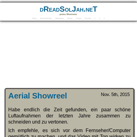
dReadSolJah.neT
Digital Mindforms
Blog
Photo&Video
Webradio
Music
Vinyls
Contact
F
Y
S
Aerial Showreel
Nov. 5th, 2015
Habe endlich die Zeit gefunden, ein paar schöne
Luftaufnahmen der letzten Jahre zusammen zu
schneiden und zu vertonen.
Ich empfehle, es sich vor dem Fernseher/Computer
gemütlich zu machen, und das Video mit Ton wirken zu