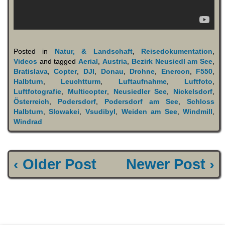
Posted in
Natur, & Landschaft
,
Reisedokumentation
,
Videos
and tagged
Aerial
,
Austria
,
Bezirk Neusiedl am See
,
Bratislava
,
Copter
,
DJI
,
Donau
,
Drohne
,
Enercon
,
F550
,
Halbturn
,
Leuchtturm
,
Luftaufnahme
,
Luftfoto
,
Luftfotografie
,
Multicopter
,
Neusiedler See
,
Nickelsdorf
,
Österreich
,
Podersdorf
,
Podersdorf am See
,
Schloss
Halbturn
,
Slowakei
,
Vsudibyl
,
Weiden am See
,
Windmill
,
Windrad
‹ Older Post
Newer Post ›