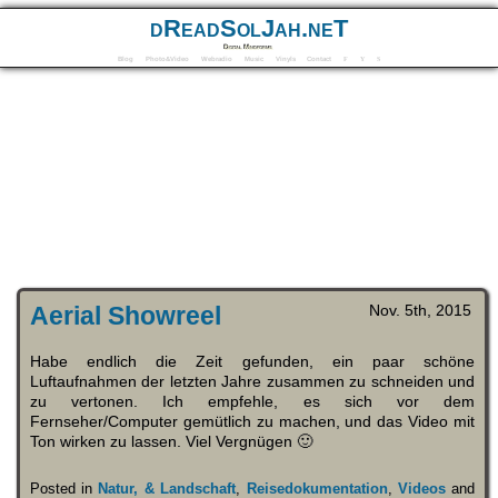
dReadSolJah.neT
Digital Mindforms
Blog
Photo&Video
Webradio
Music
Vinyls
Contact
F
Y
S
Aerial Showreel
Nov. 5th, 2015
Habe endlich die Zeit gefunden, ein paar schöne
Luftaufnahmen der letzten Jahre zusammen zu schneiden und
zu vertonen. Ich empfehle, es sich vor dem
Fernseher/Computer gemütlich zu machen, und das Video mit
Ton wirken zu lassen. Viel Vergnügen 🙂
Posted in
Natur, & Landschaft
,
Reisedokumentation
,
Videos
and