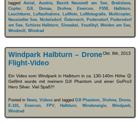
tagged
Aerial
,
Austria
,
Bezirk Neusiedl am See
,
Bratislava
,
Copter
,
DJI
,
Donau
,
Drohne
,
Enercon
,
F550
,
Halbturn
,
Leuchtturm
,
Luftaufnahme
,
Luftfoto
,
Luftfotografie
,
Multicopter
,
Neusiedler See
,
Nickelsdorf
,
Österreich
,
Podersdorf
,
Podersdorf
am See
,
Schloss Halbturn
,
Slowakei
,
Vsudibyl
,
Weiden am See
,
Windmill
,
Windrad
Windpark Halbturn – Drone
Okt. 8th, 2013
Flight-Video
Ein Video vom Windpark in Halbturn in ca. 130-140m Höhe 😉
Gefilmt wurde mit meinem DJI Phantom und einer GoPro3
Hero Silver. Viel Spaß!!!
Posted in
News
,
Videos
and tagged
DJI Phantom
,
Drohne
,
Drone
,
E-101
,
Enercon
,
FPV
,
Halbturn
,
Windenergie
,
Windpark
,
Windrad