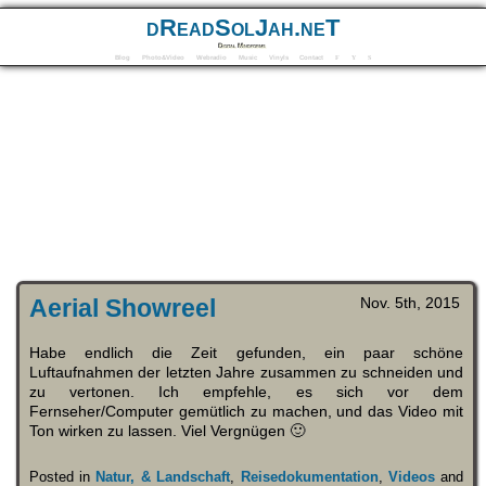
dReadSolJah.neT
Digital Mindforms
Blog
Photo&Video
Webradio
Music
Vinyls
Contact
F
Y
S
Aerial Showreel
Nov. 5th, 2015
Habe endlich die Zeit gefunden, ein paar schöne
Luftaufnahmen der letzten Jahre zusammen zu schneiden und
zu vertonen. Ich empfehle, es sich vor dem
Fernseher/Computer gemütlich zu machen, und das Video mit
Ton wirken zu lassen. Viel Vergnügen 🙂
Posted in
Natur, & Landschaft
,
Reisedokumentation
,
Videos
and