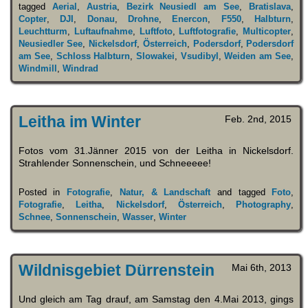
tagged
Aerial
,
Austria
,
Bezirk Neusiedl am See
,
Bratislava
,
Copter
,
DJI
,
Donau
,
Drohne
,
Enercon
,
F550
,
Halbturn
,
Leuchtturm
,
Luftaufnahme
,
Luftfoto
,
Luftfotografie
,
Multicopter
,
Neusiedler See
,
Nickelsdorf
,
Österreich
,
Podersdorf
,
Podersdorf
am See
,
Schloss Halbturn
,
Slowakei
,
Vsudibyl
,
Weiden am See
,
Windmill
,
Windrad
Leitha im Winter
Feb. 2nd, 2015
Fotos vom 31.Jänner 2015 von der Leitha in Nickelsdorf.
Strahlender Sonnenschein, und Schneeeee!
Posted in
Fotografie
,
Natur, & Landschaft
and tagged
Foto
,
Fotografie
,
Leitha
,
Nickelsdorf
,
Österreich
,
Photography
,
Schnee
,
Sonnenschein
,
Wasser
,
Winter
Wildnisgebiet Dürrenstein
Mai 6th, 2013
Und gleich am Tag drauf, am Samstag den 4.Mai 2013, gings